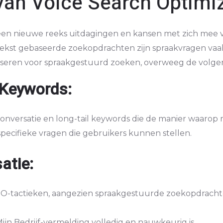
van Voice Search Optimi
n nieuwe reeks uitdagingen en kansen met zich mee vo
p tekst gebaseerde zoekopdrachten zijn spraakvragen vaa
liseren voor spraakgestuurd zoeken, overweeg de volgen
 Keywords:
onversatie en long-tail keywords die de manier waaro
pecifieke vragen die gebruikers kunnen stellen.
atie:
O-tactieken, aangezien spraakgestuurde zoekopdrachte
ijn Bedrijf-vermelding volledig en nauwkeurig is.