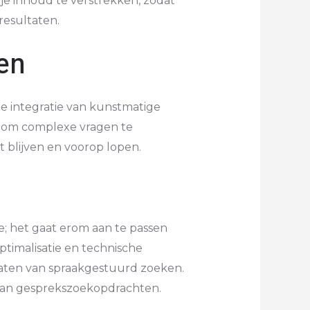
 inhoud te verstrekken, zodat
esultaten.
en
e integratie van kunstmatige
at om complexe vragen te
t blijven en voorop lopen.
; het gaat erom aan te passen
timalisatie en technische
taten van spraakgestuurd zoeken.
k van gesprekszoekopdrachten.