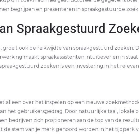
up om zoekmachines gestructureerde gegevens over je
nen begrijpen en presenteren in spraakgestuurde zoekr
an Spraakgestuurd Zoek
 groeit ook de reikwijdte van spraakgestuurd zoeken. D
verwerking maakt spraakassistenten intuïtiever en in sta
spraakgestuurd zoeken is een investering in het relevan
iet alleen over het inspelen op een nieuwe zoekmethode
 het gebruikersgedrag. Door natuurlijke taal, lokale op
n bedrijven zich positioneren aan de top van de resul
n laat de stem van je merk gehoord worden in het tijdper