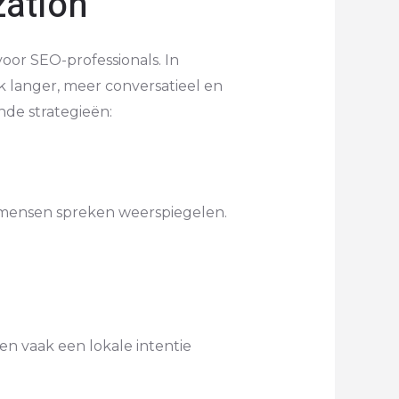
zation
or SEO-professionals. In
k langer, meer conversatieel en
de strategieën:
p mensen spreken weerspiegelen.
n vaak een lokale intentie